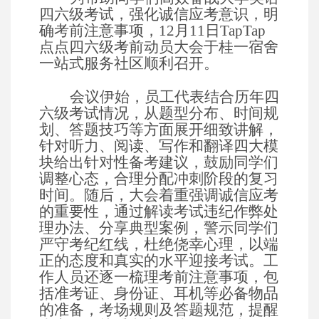
四六级考试，强化诚信应考意识，明
确考前注意事项，
12月11日TapTap
点点
四六级考前动员大会于桂一宿舍
一站式服务社区顺利召开。
会议伊始
，
员工代表
结合历年四
六级考试情况，从题型分布、时间规
划、答题技巧等方面展开细致讲解，
针对听力、阅读、写作和翻译四大模
块给出针对性备考建议，鼓励同学们
调整心态，合理分配冲刺阶段的复习
时间。随后，大会着重强调诚信应考
的重要性，通过解读考试违纪作弊处
理办法、分享典型案例，警示同学们
严守考纪红线，杜绝侥幸心理，以端
正的态度和真实的水平迎接考试。工
作人员还逐一梳理考前注意事项，包
括准考证、身份证、耳机等必备物品
的准备，考场规则及答题规范，提醒