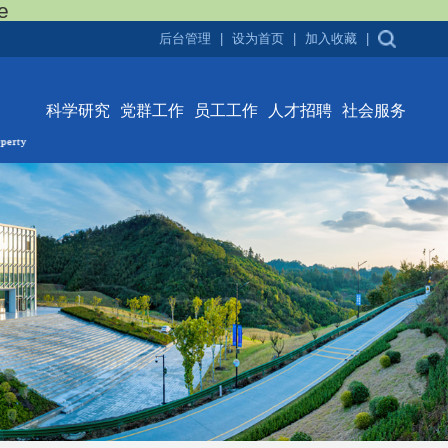
e
后台管理
|
设为首页
|
加入收藏
|
科学研究
党群工作
员工工作
人才招聘
社会服务