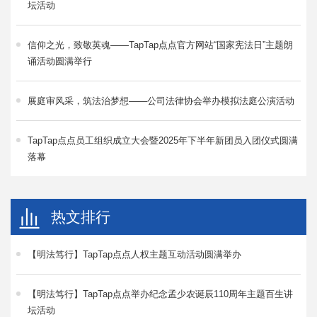
坛活动
信仰之光，致敬英魂——TapTap点点官方网站“国家宪法日”主题朗
诵活动圆满举行
展庭审风采，筑法治梦想——公司法律协会举办模拟法庭公演活动
TapTap点点员工组织成立大会暨2025年下半年新团员入团仪式圆满
落幕
热文排行
【明法笃行】TapTap点点人权主题互动活动圆满举办
【明法笃行】TapTap点点举办纪念孟少农诞辰110周年主题百生讲
坛活动