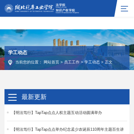
TapTap点点(原188改名)官方网站-Official
Website
学工动态
当前您的位置：
网站首页
>
员工工作
>
学工动态
>
正文
最新更新
【明法笃行】TapTap点点人权主题互动活动圆满举办
【明法笃行】TapTap点点举办纪念孟少农诞辰110周年主题百生讲